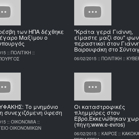
ρέσβη των ΗΠΑ δέχθηκε
"Κράτα γερά Γιάννη,
έγαρο Μαξίμου ο
είμαστε μαζί σου" φω
υπουργός
περαστικοί στον Γιάνν
Βαρουφάκη στο Σύντα
15 :: ΠΟΛΙΤΙΚΗ ::
06/02/2015 :: ΠΟΛΙΤΙΚΗ :: ΚΥΒ
ΠΟΥΡΓΟΣ
ΦΑΚΗΣ: Το μνημόνιο
Οι καταστροφικές
 η συνεχιζόμενη ύφεση
πλημμύρες στον
Έβρο.Εκκενώθηκαν χωρ
015 :: ΟΙΚΟΝΟΜΙΑ ::
(πηγη:www.e-evros)
ΕΙΟ ΟΙΚΟΝΟΜΙΚΩΝ
06/02/2015 :: ΚΑΙΡΟΣ :: ΚΑΚΟΚΑ