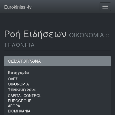
Eurokinissi-tv
Toggl
naviga
Ροή Ειδήσεων
ΟΙΚΟΝΟΜΙΑ ::
ΤΕΛΩΝΕΙΑ
ΘΕΜΑΤΟΓΡΑΦΙΑ
Κατηγορία
ΟΛΕΣ
ΟΙΚΟΝΟΜΙΑ
Υποκατηγορία
CAPITAL CONTROL
EUROGROUP
ΑΓΟΡΑ
ΒΙΟΜΗΧΑΝΙΑ