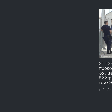
Σε εξ
προκ
και μ
Ελλην
τον Ο
13/06/2