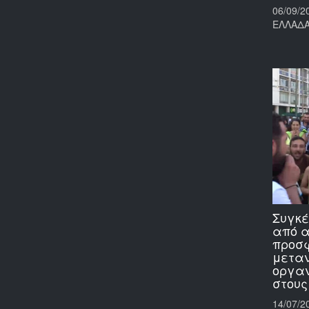
06/09/2
ΕΛΛΑΔ
Συγκέ
από α
προσφ
μεταν
οργα
στους
14/07/2